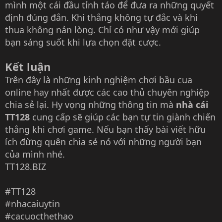
mình một cái đầu tỉnh táo để đưa ra những quyết
định đúng đắn. Khi thắng không tự đắc và khi
thua không nản lòng. Chỉ có như vậy mới giúp
bạn sáng suốt khi lựa chọn đặt cược.
Kết luận
Trên đây là những kinh nghiệm chơi bầu cua
online hay nhất được các cao thủ chuyên nghiệp
chia sẻ lại. Hy vọng những thông tin mà
nhà cái
TT128
cung cấp sẽ giúp các bạn tự tin giành chiến
thắng khi chơi game. Nếu bạn thấy bài viết hữu
ích đừng quên chia sẻ nó với những người bạn
của mình nhé.
TT128.BIZ
#TT128
#nhacaiuytin
#cacuocthethao