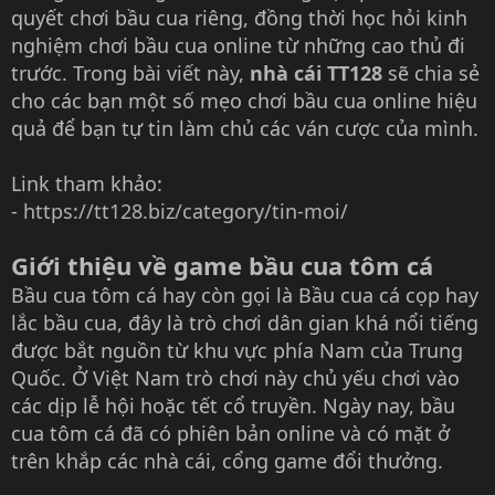
quyết chơi bầu cua riêng, đồng thời học hỏi kinh
nghiệm chơi bầu cua online từ những cao thủ đi
trước. Trong bài viết này,
nhà cái TT128
sẽ chia sẻ
cho các bạn một số mẹo chơi bầu cua online hiệu
quả để bạn tự tin làm chủ các ván cược của mình.
Link tham khảo:
-
https://tt128.biz/category/tin-moi/
Giới thiệu về game bầu cua tôm cá
Bầu cua tôm cá hay còn gọi là Bầu cua cá cọp hay
lắc bầu cua, đây là trò chơi dân gian khá nổi tiếng
được bắt nguồn từ khu vực phía Nam của Trung
Quốc. Ở Việt Nam trò chơi này chủ yếu chơi vào
các dịp lễ hội hoặc tết cổ truyền. Ngày nay, bầu
cua tôm cá đã có phiên bản online và có mặt ở
trên khắp các nhà cái, cổng game đổi thưởng.