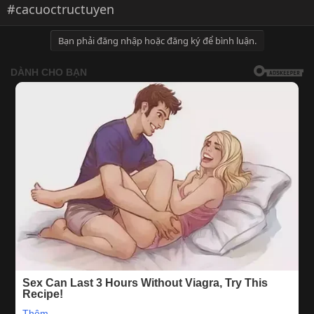
#cacuoctructuyen
Bạn phải đăng nhập hoặc đăng ký để bình luận.