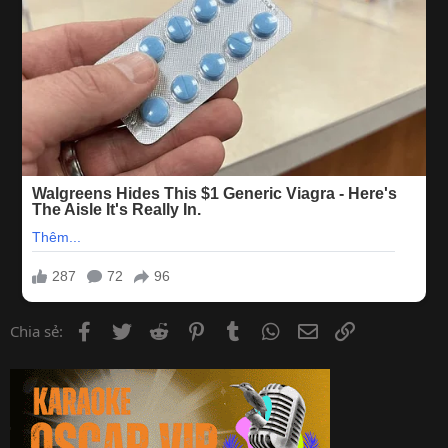
Facebook
Twitter
Reddit
Pinterest
Tumblr
WhatsApp
Email
Link
Chia sẻ: