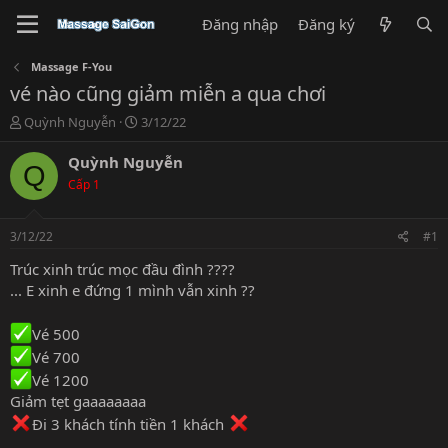
Đăng nhập
Đăng ký
Massage F-You
vé nào cũng giảm miễn a qua chơi
T
N
Quỳnh Nguyễn
3/12/22
h
g
r
à
Quỳnh Nguyễn
Q
e
y
Cấp 1
a
g
d
ử
s
i
3/12/22
#1
t
a
Trúc xinh trúc mọc đầu đình ????
r
... E xinh e đứng 1 mình vẫn xinh ??
t
e
Vé 500
r
Vé 700
Vé 1200
Giảm tẹt gaaaaaaaa
Đi 3 khách tính tiền 1 khách