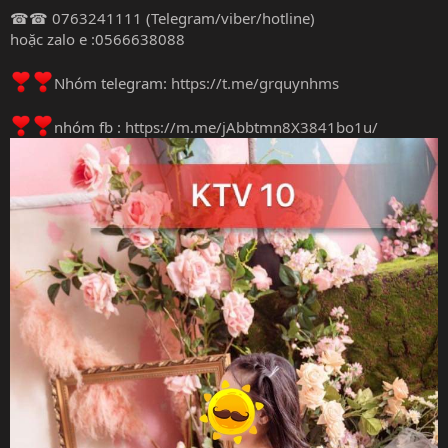
☎☎ 0763241111 (Telegram/viber/hotline)
hoặc zalo e :0566638088
Nhóm telegram:
https://t.me/grquynhms
nhóm fb :
https://m.me/jAbbtmn8X3841bo1u/