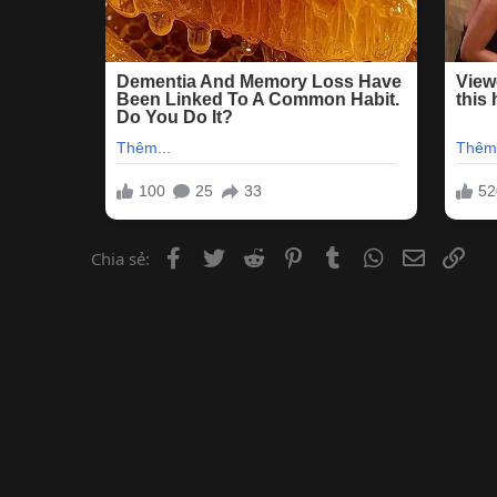
Facebook
Twitter
Reddit
Pinterest
Tumblr
WhatsApp
Email
Lin
Chia sẻ: