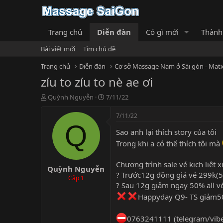
Trang chủ
Diễn đàn
Có gì mới
Thành
Bài viết mới
Tìm chủ đề
Trang chủ
Diễn đàn
Cơ sở Massage Nam ở Sài gòn - Matx
zíu to zíu to nè ae ơi
T
N
Quỳnh Nguyễn
7/11/22
h
g
r
à
7/11/22
e
y
Q
Sao anh lại thích story của tôi
a
g
d
ử
Trong khi a có thể thích tôi mà
s
i
t
Chương trình sale vé kịch liệt 
Quỳnh Nguyễn
a
? Trước12g đồng giá vé 299k(
r
Cấp 1
? Sau 12g giảm ngay 50% all vé
t
e
Happyday Q9- TS giảm5
r
0763241111 (telegram/vibe