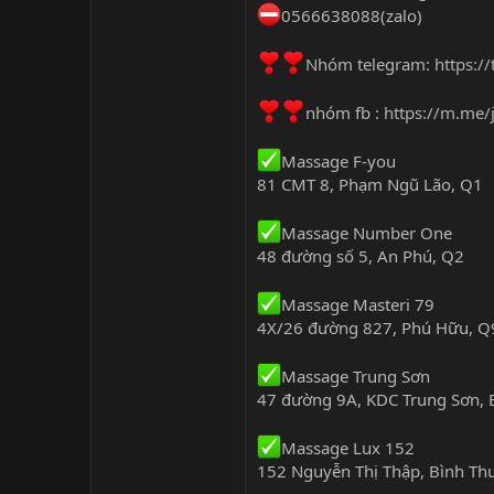
0566638088(zalo)
Nhóm telegram:
https:/
nhóm fb :
https://m.me
Massage F-you
81 CMT 8, Phạm Ngũ Lão, Q1
Massage Number One
48 đường số 5, An Phú, Q2
Massage Masteri 79
4X/26 đường 827, Phú Hữu, Q
Massage Trung Sơn
47 đường 9A, KDC Trung Sơn, 
Massage Lux 152
152 Nguyễn Thị Thập, Bình Th