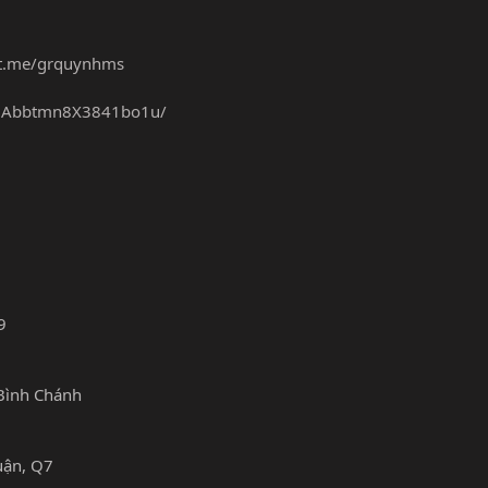
/t.me/grquynhms
/jAbbtmn8X3841bo1u/
9
Bình Chánh
uận, Q7