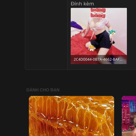
Đính kèm
2C4D0044-0B7A-4662-BAF6-6DCF606DC433.jpeg
227.8 KB · Lượt xem: 246