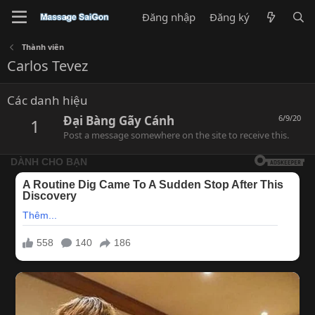
Đăng nhập
Đăng ký
Thành viên
Carlos Tevez
Các danh hiệu
Đại Bàng Gãy Cánh
6/9/20
1
Post a message somewhere on the site to receive this.