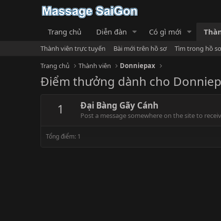
Trang chủ
Diễn đàn
Có gì mới
Thàn
Thành viên trực tuyến
Bài mới trên hồ sơ
Tìm trong hồ s
Trang chủ
Thành viên
Donniepax
Điểm thưởng dành cho Donnie
Đại Bàng Gãy Cánh
1
Post a message somewhere on the site to receive
Tổng điểm: 1