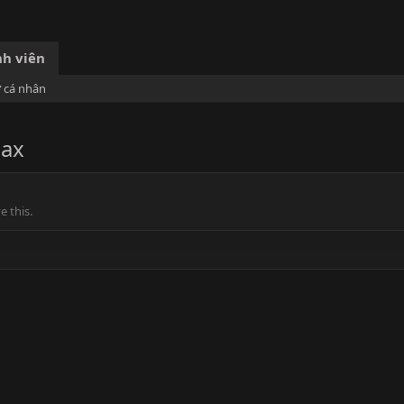
h viên
ơ cá nhân
pax
 this.