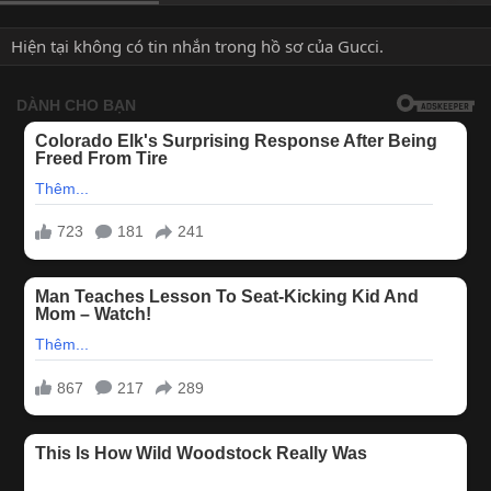
Hiện tại không có tin nhắn trong hồ sơ của Gucci.