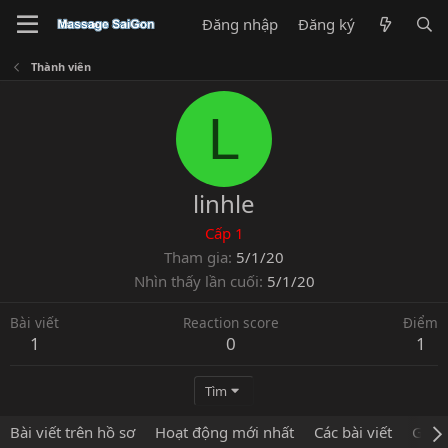
Đăng nhập
Đăng ký
Thành viên
L
linhle
Cấp 1
Tham gia
5/1/20
Nhìn thấy lần cuối
5/1/20
Bài viết
Reaction score
Điểm
1
0
1
Tìm
Bài viết trên hồ sơ
Hoạt động mới nhất
Các bài viết
Giới 