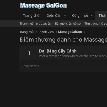
Trang chủ
Diễn đàn
Có gì mới
Thàn
Thành viên trực tuyến
Bài mới trên hồ sơ
Tìm trong hồ s
Trang chủ
Thành viên
MassageSaiGon
Điểm thưởng dành cho Massag
Đại Bàng Gãy Cánh
1
Post a message somewhere on the site to receive
Tổng điểm: 1