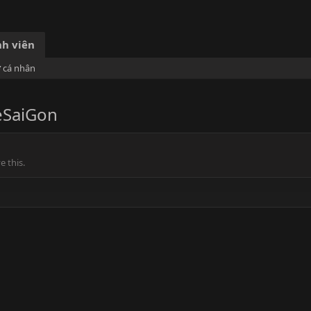
h viên
ơ cá nhân
eSaiGon
 this.