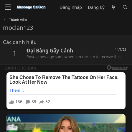
Đăng nhập
Đăng ký
Thành viên
moclan123
Các danh hiệu
Đại Bàng Gãy Cánh
14/1/22
1
Post a message somewhere on the site to receive this.