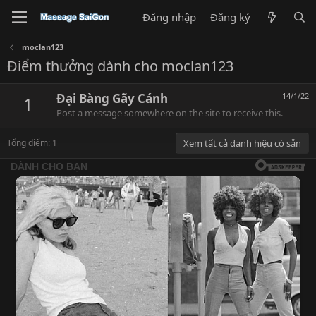
Đăng nhập
Đăng ký
moclan123
Điểm thưởng dành cho moclan123
Đại Bàng Gãy Cánh
14/1/22
1
Post a message somewhere on the site to receive this.
Tổng điểm: 1
Xem tất cả danh hiệu có sẵn