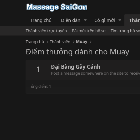
Trang chủ
Diễn đàn
Có gì mới
Thàn
Thành viên trực tuyến
Bài mới trên hồ sơ
Tìm trong hồ s
Trang chủ
Thành viên
Muay
Điểm thưởng dành cho Muay
Đại Bàng Gãy Cánh
1
Post a message somewhere on the site to receive
Tổng điểm: 1