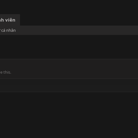
h viên
ơ cá nhân
 this.