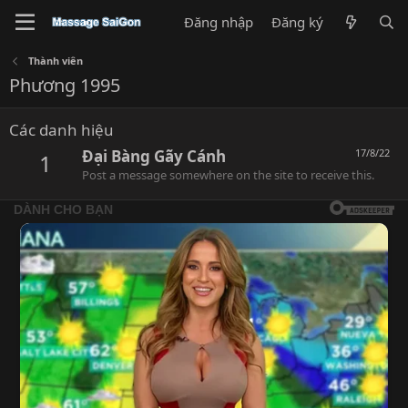
Đăng nhập
Đăng ký
Thành viên
Phương 1995
Các danh hiệu
Đại Bàng Gãy Cánh
17/8/22
1
Post a message somewhere on the site to receive this.