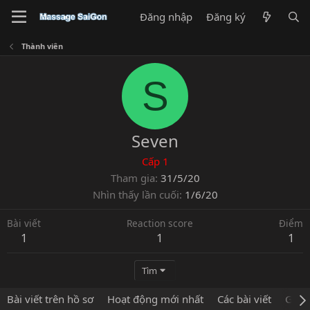
Đăng nhập
Đăng ký
Thành viên
S
Seven
Cấp 1
Tham gia
31/5/20
Nhìn thấy lần cuối
1/6/20
Bài viết
Reaction score
Điểm
1
1
1
Tìm
Bài viết trên hồ sơ
Hoạt động mới nhất
Các bài viết
Giới 