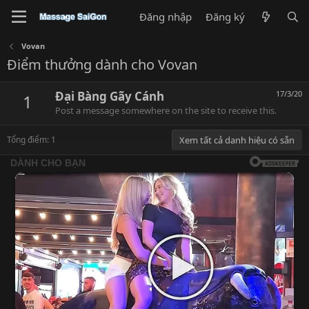
Đăng nhập
Đăng ký
Vovan
Điểm thưởng dành cho Vovan
Đại Bàng Gãy Cánh
17/3/20
1
Post a message somewhere on the site to receive this.
Tổng điểm: 1
Xem tất cả danh hiệu có sẵn