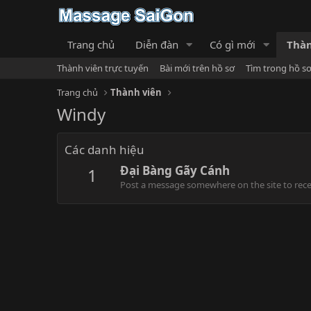
Trang chủ
Diễn đàn
Có gì mới
Thàn
Thành viên trực tuyến
Bài mới trên hồ sơ
Tìm trong hồ s
Trang chủ
Thành viên
Windy
Các danh hiệu
Đại Bàng Gãy Cánh
1
Post a message somewhere on the site to recei