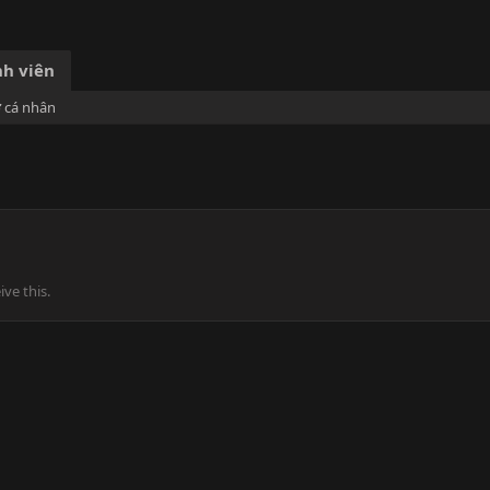
h viên
ơ cá nhân
ve this.