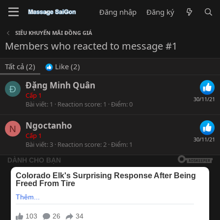
Đăng nhập
Đăng ký
SIÊU KHUYẾN MÃI ĐỒNG GIÁ
Members who reacted to message #1
Tất cả
(2)
Like
(2)
Đặng Minh Quân
Đ
Cấp 1
30/11/21
Bài viết
1
Reaction score
1
Điểm
0
Ngoctanho
N
Cấp 1
30/11/21
Bài viết
3
Reaction score
2
Điểm
1