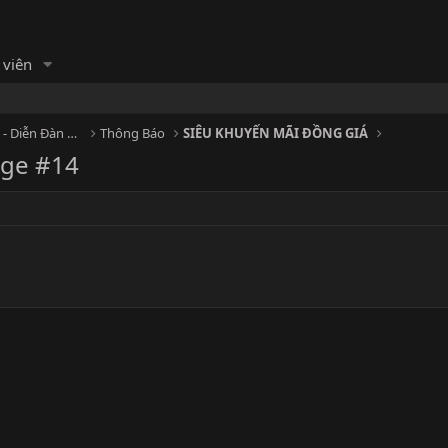
 viên
HỘI MASSAGE - Cộng đồng Massage - Diễn Đàn Matxa
Thông Báo
SIÊU KHUYẾN MÃI ĐỒNG GIÁ
age #14