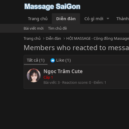
Trang chủ
Diễn đàn
Có gì mới
Thành
Bài viết mới
Tìm chủ đề
Trang chủ
Diễn đàn
Members who reacted to mess
Tất cả
(1)
Like
(1)
Ngọc Trâm Cute
Cấp 1
Bài viết
3
Reaction score
0
Điểm
1