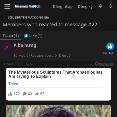
Đăng nhập
Đăng ký
SIÊU KHUYẾN MÃI ĐỒNG GIÁ
Members who reacted to message #22
Tất cả
(1)
Like
(1)
A ba hưng
A
Cấp 1
30/11/21
Bài viết
0
Reaction score
0
Điểm
0