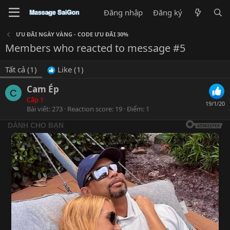
Đăng nhập
Đăng ký
ƯU ĐÃI NGÀY VÀNG - CODE ƯU ĐÃI 30%
Members who reacted to message #5
Tất cả
(1)
Like
(1)
Cam Ép
C
Cấp 1
19/1/20
Bài viết
273
Reaction score
19
Điểm
1