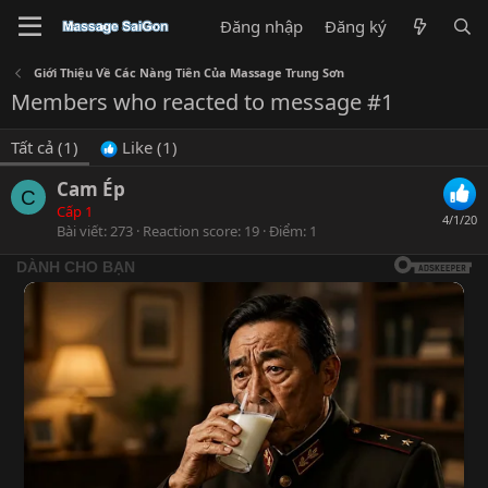
Đăng nhập
Đăng ký
Giới Thiệu Về Các Nàng Tiên Của Massage Trung Sơn
Members who reacted to message #1
Tất cả
(1)
Like
(1)
Cam Ép
C
Cấp 1
4/1/20
Bài viết
273
Reaction score
19
Điểm
1