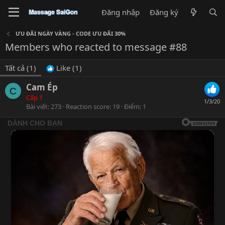
Đăng nhập
Đăng ký
ƯU ĐÃI NGÀY VÀNG - CODE ƯU ĐÃI 30%
Members who reacted to message #88
Tất cả
(1)
Like
(1)
Cam Ép
C
Cấp 1
1/3/20
Bài viết
273
Reaction score
19
Điểm
1