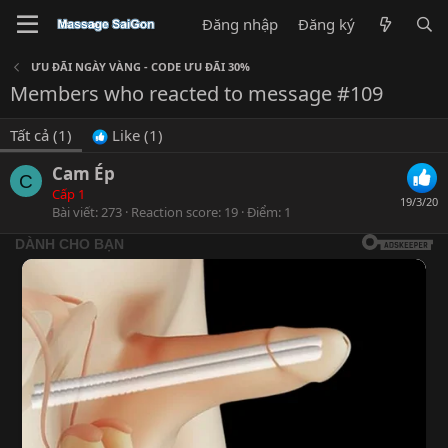
Đăng nhập
Đăng ký
ƯU ĐÃI NGÀY VÀNG - CODE ƯU ĐÃI 30%
Members who reacted to message #109
Tất cả
(1)
Like
(1)
Cam Ép
C
Cấp 1
19/3/20
Bài viết
273
Reaction score
19
Điểm
1