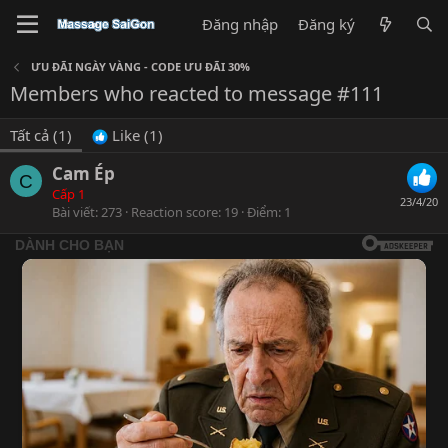
Đăng nhập
Đăng ký
ƯU ĐÃI NGÀY VÀNG - CODE ƯU ĐÃI 30%
Members who reacted to message #111
Tất cả
(1)
Like
(1)
Cam Ép
C
Cấp 1
23/4/20
Bài viết
273
Reaction score
19
Điểm
1