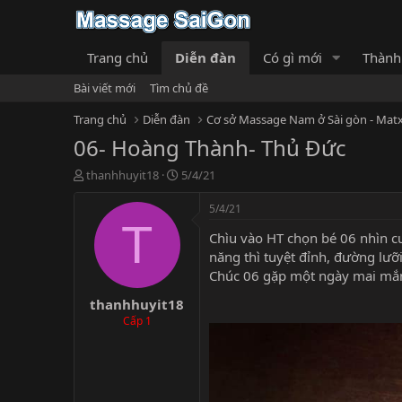
Trang chủ
Diễn đàn
Có gì mới
Thành
Bài viết mới
Tìm chủ đề
Trang chủ
Diễn đàn
Cơ sở Massage Nam ở Sài gòn - Matx
06- Hoàng Thành- Thủ Đức
T
N
thanhhuyit18
5/4/21
h
g
r
à
5/4/21
e
y
T
Chìu vào HT chọn bé 06 nhìn cư
a
g
d
ử
năng thì tuyệt đỉnh, đường lưỡi 
s
i
Chúc 06 gặp một ngày mai mắn
t
thanhhuyit18
a
r
Cấp 1
t
e
r