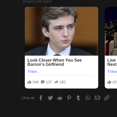
Facebook
Twitter
Reddit
Pinterest
Tumblr
WhatsApp
Email
Lin
Chia sẻ: