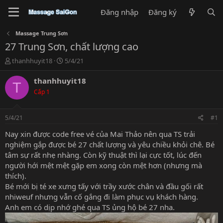
Đăng nhập
Đăng ký
Massage Trung Sơn
27 Trung Sơn, chất lượng cao
T
N
thanhhuyit18
5/4/21
h
g
r
à
thanhhuyit18
T
e
y
Cấp 1
a
g
d
ử
s
i
5/4/21
#1
t
a
Nay xin được code free vé của Mai Thảo nên qua TS trải
r
nghiệm gắp được bé 27 chất lượng và yêu chiều khỏi chê. Bé
t
tâm sự rất nhẹ nhàng. Còn kỹ thuật thì lại cực tốt, lúc đến
e
người hới mệt mệt gặp em xong còn mệt hơn (nhưng mà
r
thích).
Bé mới bị té xe xưng tấy với trầy xước chân và đầu gối rất
nhiweuf nhưng vẫn cố gắng đi làm phục vụ khách hàng.
Anh em có dịp nhớ ghé qua TS ủng hộ bé 27 nha.