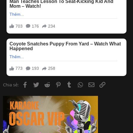
Facebook
Twitter
Reddit
Pinterest
Tumblr
WhatsApp
Email
Link
Chia sẻ: