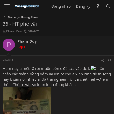
Đăng nhập
Đăng ký
Massage Hoàng Thành
36 - HT phê vãi
T
N
Pham Duy
28/4/21
h
g
r
à
Pham Duy
P
e
y
Cấp 1
a
g
d
ử
s
i
28/4/21
#1
t
a
Hôm nay a mệt rã rời muốn bên e để tựa vào dc k
. Xin
r
chào các thánh đồng dâm lại lên rv cho e xinh xinh dễ thương
t
này k cần nói nhiều ai đã trải nghiệm rồi thì chết mệt với ẻm
e
thôi . Chúc e và cso luôn luôn đông khách
r