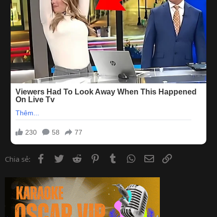
Facebook
Twitter
Reddit
Pinterest
Tumblr
WhatsApp
Email
Link
Chia sẻ: