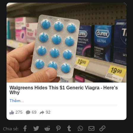
Facebook
Twitter
Reddit
Pinterest
Tumblr
WhatsApp
Email
Link
Chia sẻ: