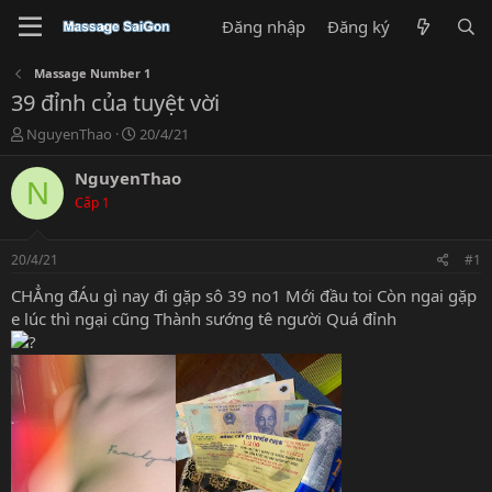
Đăng nhập
Đăng ký
Massage Number 1
39 đỉnh của tuyệt vời
T
N
NguyenThao
20/4/21
h
g
r
à
NguyenThao
N
e
y
Cấp 1
a
g
d
ử
s
i
20/4/21
#1
t
a
CHẲng đÁu gì nay đi gặp sô 39 no1 Mới đầu toi Còn ngai gặp
r
e lúc thì ngại cũng Thành sướng tê người Quá đỉnh
t
e
r