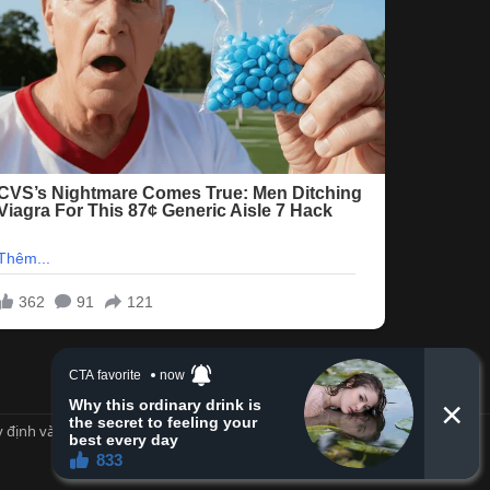
 định và Nội quy
Privacy policy
Trợ giúp
Trang chủ
R
S
S