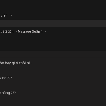
 viên
a Sài Gòn
Massage Quận 1
n hay gì ó chòi ơi ...
y ne ???
 hàng ???