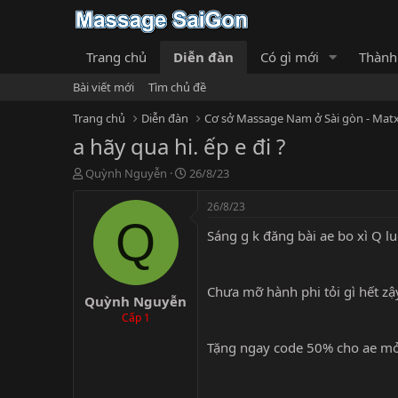
Trang chủ
Diễn đàn
Có gì mới
Thành
Bài viết mới
Tìm chủ đề
Trang chủ
Diễn đàn
Cơ sở Massage Nam ở Sài gòn - Matx
a hãy qua hi. ếp e đi ?
T
N
Quỳnh Nguyễn
26/8/23
h
g
r
à
26/8/23
e
y
Q
Sáng g k đăng bài ae bo xì Q luô
a
g
d
ử
s
i
t
Chưa mỡ hành phi tỏi gì hết zậ
Quỳnh Nguyễn
a
r
Cấp 1
t
Tặng ngay code 50% cho ae mở
e
r