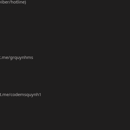
ber/hotline)
/t.me/grquynhms
//t.me/codemsquynh1