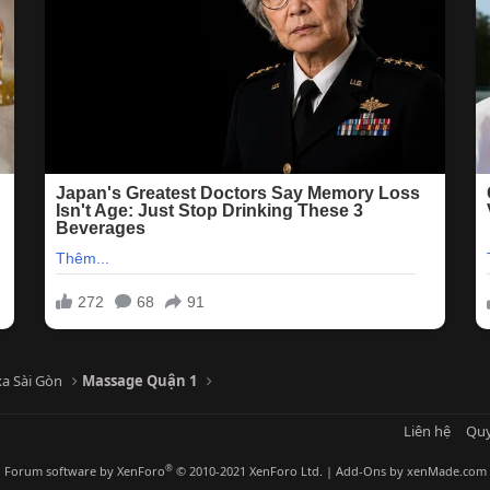
a Sài Gòn
Massage Quận 1
Liên hệ
Quy
®
Forum software by XenForo
© 2010-2021 XenForo Ltd.
|
Add-Ons
by xenMade.com