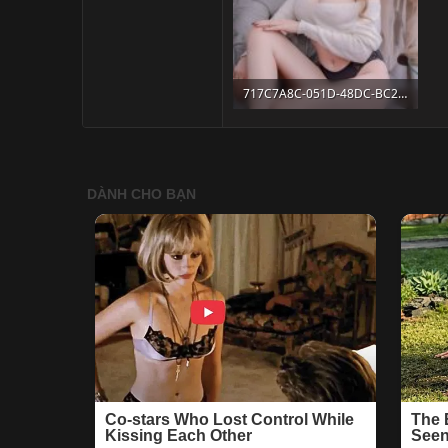
717C7A8C-051D-48DC-BC25-AF5F96A204F1.jpeg
90.4 KB · Lượt xem: 292