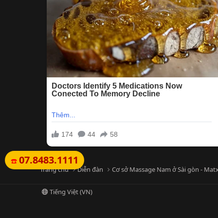
07.8483.1111
☎️
Trang chủ
Diễn đàn
Cơ sở Massage Nam ở Sài gòn - Matx
Tiếng Việt (VN)