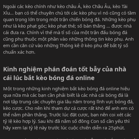
Ngoài các kèo chính như kèo châu Á, kèo Châu Âu, kèo Tài
Xỉu… bạn có thể chuyên chú tới các kèo phụ vì nó cũng có tầm
quan trọng lớn trong một trận chiến bóng đá. Những kèo phụ
như là kèo phạt góc; kèo phạt thẻ; số bàn thắng … được nhà
cái đưa ra. Chính vì thế mà tỉ số của một trận đấu bóng đá
cũng phụ thuộc một phần vào những thông tin kèo phụ. Anh
em cần căn cứ vào những Thống kê ở kèo phụ để bắt tỷ số
chuẩn xác hơn.
Kinh nghiệm phán đoán tốt bẫy của nhà
cái lúc bắt kèo bóng đá online​
Một trong những kinh nghiệm bắt kèo bóng đá online hiệu
qua nữa mà các bạn cần phải biết là các nhà cái bóng đá là
nơi tập trung các chuyên gia lâu năm trong lĩnh vực bóng đá,
kèo cược. Cho nên khi tham dự cá cược rất khó để anh em có
thể nắm phần thắng. Trước lúc đặt cược, bạn nên coi xét các
tỷ lệ kèo hợp lý. Sau khi đã nắm số đông Con số cần yếu thì
hãy xem lại tỷ lệ này trước lúc cuộc chiến diễn ra 25phút.