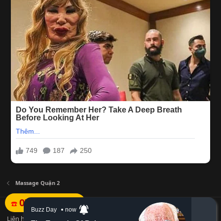
Massage Quận 2
07.8483.1111
☎️
Tiếng Việt (VN)
Liên hệ
Quy định và Nội quy
Privacy policy
Trợ giúp
Trang chủ