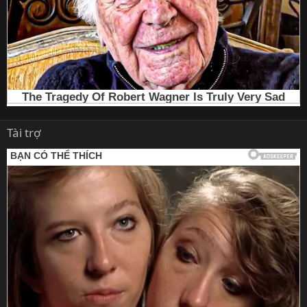
Tài trợ