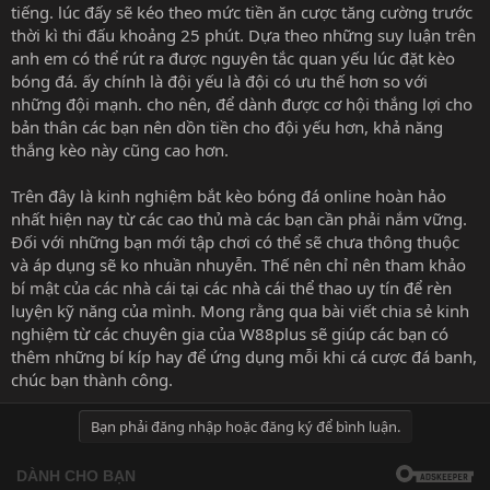
tiếng. lúc đấy sẽ kéo theo mức tiền ăn cược tăng cường trước
thời kì thi đấu khoảng 25 phút. Dựa theo những suy luận trên
anh em có thể rút ra được nguyên tắc quan yếu lúc đặt kèo
bóng đá. ấy chính là đội yếu là đội có ưu thế hơn so với
những đội mạnh. cho nên, để dành được cơ hội thắng lợi cho
bản thân các bạn nên dồn tiền cho đội yếu hơn, khả năng
thắng kèo này cũng cao hơn.
Trên đây là kinh nghiệm bắt kèo bóng đá online hoàn hảo
nhất hiện nay từ các cao thủ mà các bạn cần phải nắm vững.
Đối với những bạn mới tập chơi có thể sẽ chưa thông thuộc
và áp dụng sẽ ko nhuần nhuyễn. Thế nên chỉ nên tham khảo
bí mật của các nhà cái
tại các nhà cái thể thao uy tín để rèn
luyện kỹ năng của mình. Mong rằng qua bài viết chia sẻ kinh
nghiệm từ các chuyên gia của W88plus sẽ giúp các bạn có
thêm những bí kíp hay để ứng dụng mỗi khi cá cược đá banh,
chúc bạn thành công.
Bạn phải đăng nhập hoặc đăng ký để bình luận.