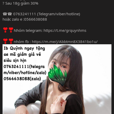
? Sau 18g giảm 30%
☎☎ 0763241111 (Telegram/viber/hotline)
hoặc zalo e :0566638088
Nhóm telegram:
https://t.me/grquynhms
nhóm fb :
https://m.me/j/Abbtmn8X3841bo1u/