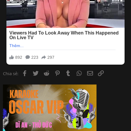
Facebook
Twitter
Reddit
Pinterest
Tumblr
WhatsApp
Email
Link
Chia sẻ: