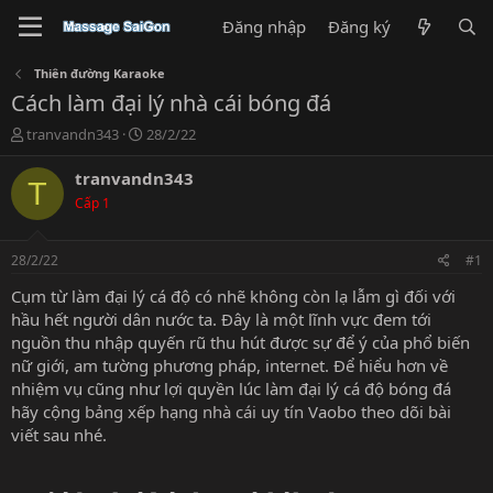
Đăng nhập
Đăng ký
Thiên đường Karaoke
Cách làm đại lý nhà cái bóng đá
T
N
tranvandn343
28/2/22
h
g
r
à
tranvandn343
T
e
y
Cấp 1
a
g
d
ử
s
i
28/2/22
#1
t
a
Cụm từ làm đại lý cá độ có nhẽ không còn lạ lẫm gì đối với
r
hầu hết người dân nước ta. Đây là một lĩnh vực đem tới
t
nguồn thu nhập quyến rũ thu hút được sự để ý của phổ biến
e
nữ giới, am tường phương pháp, internet. Để hiểu hơn về
r
nhiệm vụ cũng như lợi quyền lúc làm đại lý cá độ bóng đá
hãy cộng
bảng xếp hạng nhà cái uy tín
Vaobo theo dõi bài
viết sau nhé.