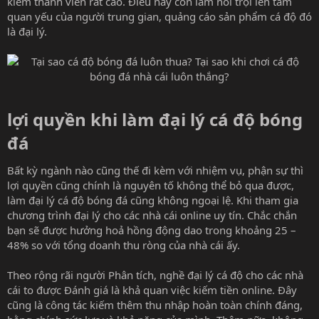
kiếm thành viên rất cao. Điều này còn làm nổi trội lên tầm
quan yếu của người trung gian, quảng cáo sản phẩm cá độ đó
là đại lý.
lợi quyền khi làm đại lý cá độ bóng
đá​
Bất kỳ ngành nào cũng thế đi kèm với nhiệm vụ, phận sự thì
lợi quyền cũng chính là nguyên tố không thể bỏ qua được,
làm đại lý cá độ bóng đá cũng không ngoại lệ. Khi tham gia
chương trình đại lý cho các nhà cái online uy tín. Chắc chắn
bạn sẽ được hưởng hoả hồng động dao trong khoảng 25 –
48% so với tổng doanh thu ròng của nhà cái ấy.
Theo rộng rãi người Phân tích, nghề đại lý cá độ cho các nhà
cái to được Đánh giá là khả quan việc kiếm tiền online. Đây
cũng là công tác kiếm thêm thu nhập hoàn toàn chính đáng,