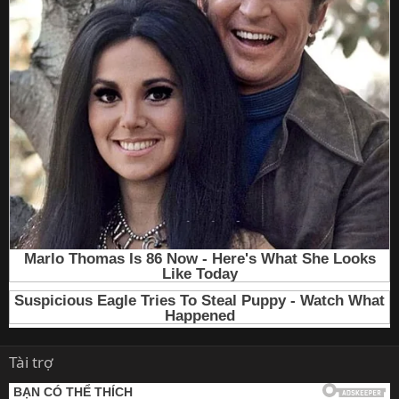
Tài trợ