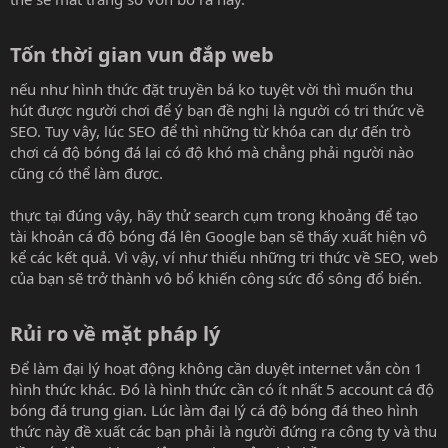
Tốn thời gian vun đắp web​
nếu như hình thức đặt truyền bá ko tuyệt vời thì muốn thu
hút được người chơi để ý bạn đề nghị là người có tri thức về
SEO. Tuy vậy, lúc SEO để thì những từ khóa can dự đến trò
chơi cá độ bóng đá lại có độ khó mà chẳng phải người nào
cũng có thể làm được.
thực tại đúng vậy, hãy thử search cụm trong khoảng để tạo
tài khoản cá độ bóng đá lên Google bạn sẽ thấy xuất hiện vô
kể các kết quả. Vì vậy, ví như thiếu những tri thức về SEO, web
của bạn sẽ trở thành vô bổ khiến công sức đổ sông đổ biển.
Rủi ro về mặt pháp lý​
Để làm đại lý hoạt động không cần duyệt internet vẫn còn 1
hình thức khác. Đó là hình thức cần có ít nhất 5 account cá độ
bóng đá trung gian. Lúc làm đại lý cá độ bóng đá theo hình
thức này đề xuất các bạn phải là người đứng ra công ty và thu