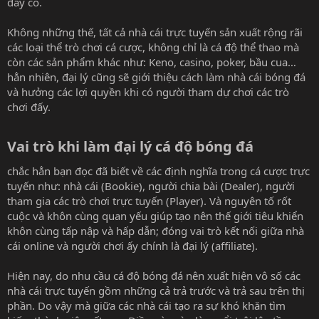
đấy có.
Không những thế, tất cả nhà cái trực tuyến sản xuất rộng rãi
các loại thể trò chơi cá cược, không chỉ là cá độ thể thao mà
còn các sản phẩm khác như: Keno, casino, poker, bầu cua…
hẳn nhiên, đại lý cũng sẽ giới thiệu
cách làm nhà cái bóng đá
và hưởng các lợi quyền khi có người tham dự chơi các trò
chơi đấy.
Vai trò khi làm đại lý cá độ bóng đá​
chắc hẳn bạn đọc đã biết về các định nghĩa trong cá cược trực
tuyến như: nhà cái (Bookie), người chia bài (Dealer), người
tham gia các trò chơi trực tuyến (Player). Và nguyên tố rốt
cuộc và khôn cùng quan yếu giúp tạo nên thế giới tiêu khiển
khôn cùng tấp nập và hấp dẫn; đóng vai trò kết nối giữa nhà
cái online và người chơi ấy chính là đại lý (affiliate).
Hiện nay, do nhu cầu cá độ bóng đá nên xuất hiện vô số các
nhà cái trực tuyến gồm những cả trả trước và trả sau trên thị
phần. Do vậy mà giữa các nhà cái tạo ra sự khó khăn tìm