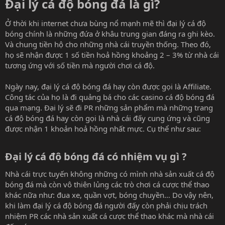
Đại lý cá độ bóng đá là gì?​
Ở thời khi internet chưa bùng nổ mạnh mẽ thì đại lý cá độ
bóng chính là những đứa ở khâu trung gian đáng ra ghi kèo.
Và chung tiền hộ cho những nhà cái truyền thống. Theo đó,
họ sẽ nhận được 1 số tiền hoả hồng khoảng 2 – 3% từ nhà cái
tương ứng với số tiền mà người chơi cá độ.
Ngày nay, đại lý cá độ bóng đá hay còn được gọi là Affiliate.
Công tác của họ là đi quảng bá cho các casino cá độ bóng đá
qua mạng. Đại lý sẽ đi PR những sản phẩm mà những trang
cá độ bóng đá hay còn gọi là nhà cái đấy cung ứng và cũng
được nhận 1 khoản hoả hồng nhất mực. Cụ thể như sau:
Đại lý cá độ bóng đá có nhiệm vụ gì ?​
Nhà cái trực tuyến không những có mình nhà sản xuất cá độ
bóng đá mà còn vô thiên lủng các trò chơi cá cược thể thao
khác nữa như: đua xe, quần vợt, bóng chuyền… Do vậy nên,
khi làm đại lý cá độ bóng đá người đấy còn phải chịu trách
nhiệm PR các nhà sản xuất cá cược thể thao khác mà nhà cái