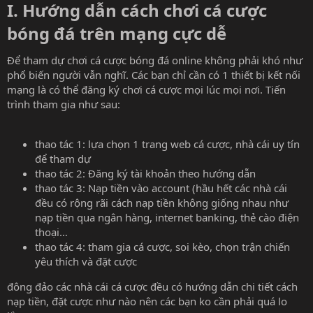
I. Hướng dẫn cách chơi cá cược
bóng đá trên mạng cực dễ​
Để tham dự chơi cá cược bóng đá online không phải khó như
phổ biến người vẫn nghĩ. Các bạn chỉ cần có 1 thiết bị kết nối
mạng là có thể đăng ký chơi cá cược mọi lúc mọi nơi. Tiến
trình tham gia như sau:
thao tác 1: lựa chọn 1 trang web cá cược, nhà cái uy tín
để tham dự
thao tác 2: Đăng ký tài khoản theo hướng dẫn
thao tác 3: Nạp tiền vào account (hầu hết các nhà cái
đều có rộng rãi cách nạp tiền không giống nhau như
nạp tiền qua ngân hàng, internet banking, thẻ cào điện
thoại…
thao tác 4: tham gia cá cược, soi kèo, chọn trận chiến
yêu thích và đặt cược
đông đảo các nhà cái cá cược đều có hướng dẫn chi tiết cách
nạp tiền, đặt cược như nào nên các bạn ko cần phải quá lo