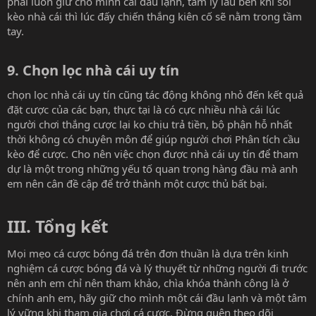
phải luôn giữ cho mình cái đầu lạnh, tâm lý lâu bền khi soi
kèo nhà cái thì lúc đấy chiến thắng kiên cố sẽ nằm trong tầm
tay.
9. Chọn lọc nhà cái uy tín​
chọn lọc nhà cái uy tín cũng tác động không nhỏ đến kết quả
đặt cược của các bạn, thực tại là có cực nhiều nhà cái lúc
người chơi thắng cược lại ko chịu trả tiền, bộ phận hỗ nhất
thời không có chuyên môn để giúp người chơi Phân tích cầu
kèo để cược. Cho nên việc chọn được nhà cái uy tín để tham
dự là một trong những yếu tố quan trọng hàng đầu mà anh
em nên cân đề cập để trở thành một cược thủ bất bại.
III. Tổng kết​
Mọi mẹo cá cược bóng đá trên đơn thuần là dựa trên kinh
nghiệm cá cược bóng đá và lý thuyết từ những người đi trước
nên anh em chỉ nên tham khảo, chìa khóa thành công là ở
chính anh em, hãy giữ cho mình một cái đầu lạnh và một tâm
lý vững khi tham gia chơi cá cược. Đừng quên theo dõi