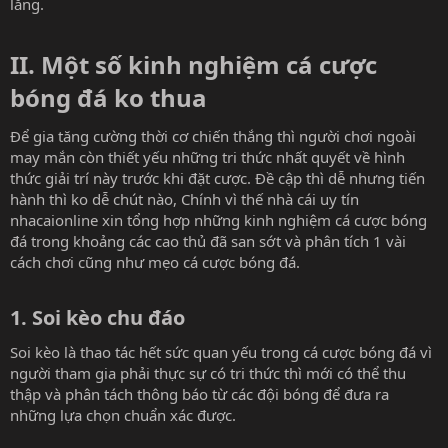
lắng.
II. Một số kinh nghiệm cá cược
bóng đá ko thua​
Để gia tăng cường thời cơ chiến thắng thì người chơi ngoài
may mắn còn thiết yếu những tri thức nhất quyết về hình
thức giải trí này trước khi đặt cược. Đề cập thì dễ nhưng tiến
hành thì ko dễ chút nào, Chính vì thế nhà cái uy tín
nhacaionline xin tổng hợp những kinh nghiệm cá cược bóng
đá trong khoảng các cao thủ đã san sớt và phân tích 1 vài
cách chơi cũng như mẹo cá cược bóng đá.
1. Soi kèo chu đáo​
Soi kèo là thao tác hết sức quan yếu trong cá cược bóng đá vì
người tham gia phải thực sự có tri thức thì mới có thể thu
thập và phân tách thông báo từ các đội bóng để đưa ra
những lựa chọn chuẩn xác được.