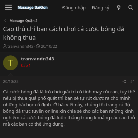
Đăng nhập
Đăng ký
Massage Quận 2
Cao thủ chỉ bạn cách chơi cá cược bóng đá
không thua
T
N
tranvandn343
20/10/22
h
g
r
à
tranvandn343
T
e
y
Cấp 1
a
g
d
ử
s
i
20/10/22
#1
t
a
Cá cược bóng đá là trò chơi giải trí có tính may rủi cao, tuy thế
r
nếu bị thua quá phổ quát thì bạn sẽ tự rút được ra cho mình
t
những bài học cố định. Ở bài viết này, chúng tôi trang
cá độ
e
bóng đá trực tuyến online
xin chia sẻ cho các bạn những kinh
r
nghiệm cá cược bóng đá luôn thắng trong khoảng các cao thủ
mà các bạn có thể ứng dụng.