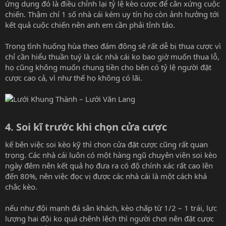
ứng dụng đó là điều chỉnh lại tỷ lệ kèo cược để cân xứng cuộc
chiến. Thậm chí 1 số nhà cái kém uy tín họ còn ảnh hưởng tới
kết quả cuộc chiến nên anh em cần phải tỉnh táo.
Trong tình huống hùa theo đám đông sẽ rất dễ bị thua cược vì
chỉ cần hiểu thuần tuý là các nhà cái ko bao giờ muốn thua lỗ,
họ cũng không muốn chung tiền cho bên có tỷ lệ người đặt
cược cao cả, vì như thế họ không có lãi.
4. Soi kĩ trước khi chọn cửa cược​
kế bên việc soi kèo kỹ thì chọn cửa đặt cược cũng rất quan
trọng. Các nhà cái luôn có một hàng ngũ chuyên viên soi kèo
ngày đêm nên kết quả họ đưa ra có độ chính xác rất cao lên
đến 80%, nên việc đọc vị được các nhà cái là một cách khá
chắc kèo.
nếu như đội mạnh đá sân khách, kèo chấp từ 1/2 – 1 trái, lực
lượng hai đội ko quá chênh lệch thì người chơi nên đặt cược