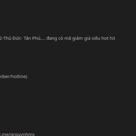
2-Thủ Đức- Tân Phú.... đang có mã giảm giá siêu hot hit
ber/hotline)
/t.me/grquynhms