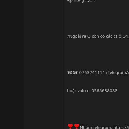
?Ngoài ra Q còn có các cs ở Q1
☎☎ 0763241111 (Telegram/vi
hoặc zalo e :0566638088
Nhóm telegram:
https:/