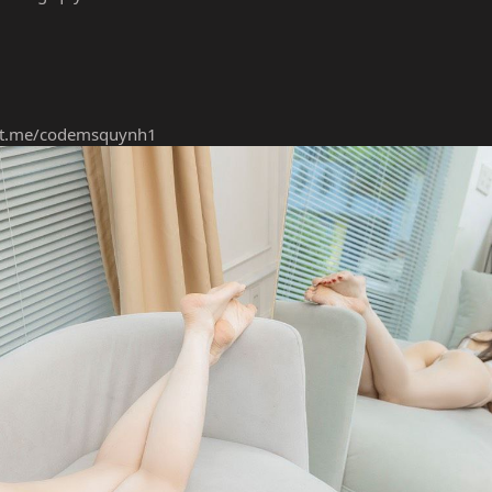
//t.me/codemsquynh1