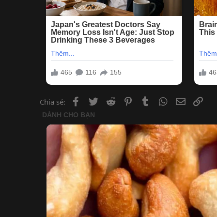
Facebook
Twitter
Reddit
Pinterest
Tumblr
WhatsApp
Email
Lin
Chia sẻ: