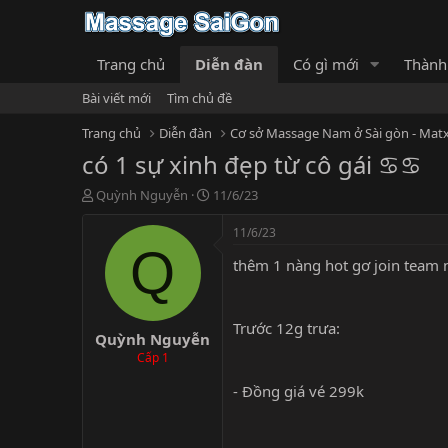
Trang chủ
Diễn đàn
Có gì mới
Thành
Bài viết mới
Tìm chủ đề
Trang chủ
Diễn đàn
Cơ sở Massage Nam ở Sài gòn - Matx
có 1 sự xinh đẹp từ cô gái ♋️♋️
T
N
Quỳnh Nguyễn
11/6/23
h
g
r
à
11/6/23
e
y
Q
thêm 1 nàng hot gơ join team 
a
g
d
ử
s
i
t
Trước 12g trưa:
Quỳnh Nguyễn
a
r
Cấp 1
t
- Đồng giá vé 299k
e
r