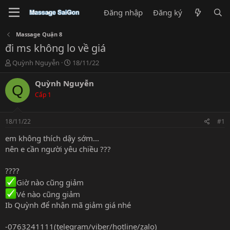
Đăng nhập
Đăng ký
Massage Quận 8
đi ms không lo về giá
T
N
Quỳnh Nguyễn
18/11/22
h
g
r
à
Quỳnh Nguyễn
Q
e
y
Cấp 1
a
g
d
ử
s
i
18/11/22
#1
t
a
em không thích dậy sớm...
r
nên e cần người yêu chiều ???
t
e
????
r
Giờ nào cũng giảm
Vé nào cũng giảm
Ib Quỳnh để nhận mã giảm giá nhé
-0763241111(telegram/viber/hotline/zalo)