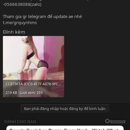
-0566638088(zalo)
Tham gia gr telegram để update ae nhé
t.me/grquynhms
Đính kèm
CCB79F1A-87C0-4E7F-A078-9FC89EB22CF5.jpeg
219 KB · Lượt xem: 293
Bạn phải đăng nhập hoặc đăng ký để bình luận.