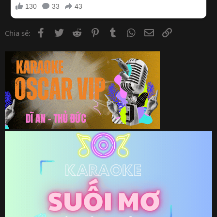
Facebook
Twitter
Reddit
Pinterest
Tumblr
WhatsApp
Email
Link
Chia sẻ: