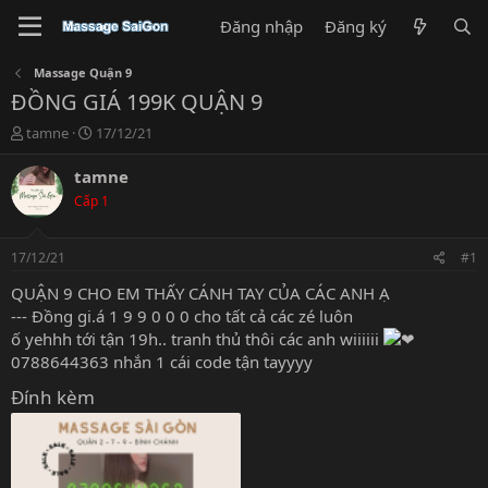
Đăng nhập
Đăng ký
Massage Quận 9
ĐỒNG GIÁ 199K QUẬN 9
T
N
tamne
17/12/21
h
g
r
à
tamne
e
y
Cấp 1
a
g
d
ử
s
i
17/12/21
#1
t
a
QUẬN 9 CHO EM THẤY CÁNH TAY CỦA CÁC ANH Ạ
r
--- Đồng gi.á 1 9 9 0 0 0 cho tất cả các zé luôn
t
ố yehhh tới tận 19h.. tranh thủ thôi các anh wiiiiii
e
0788644363 nhắn 1 cái code tận tayyyy
r
Đính kèm