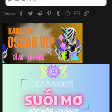
Facebook
Twitter
Reddit
Pinterest
Tumblr
WhatsApp
Email
Link
Chia sẻ: