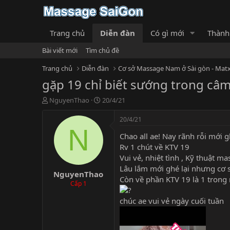
Trang chủ
Diễn đàn
Có gì mới
Thành
Bài viết mới
Tìm chủ đề
Trang chủ
Diễn đàn
Cơ sở Massage Nam ở Sài gòn - Matx
gặp 19 chỉ biết sướng trong câm
T
N
NguyenThao
20/4/21
h
g
r
à
20/4/21
e
y
N
Chao all ae! Nay rãnh rỗi mới g
a
g
d
ử
Rv 1 chút về KTV 19
s
i
Vui vẻ, nhiệt tình , Kỹ thuật ma
t
Lâu lắm mới ghé lại nhưng cơ s
NguyenThao
a
Còn về phần KTV 19 là 1 trong
r
Cấp 1
t
chúc ae vui vẻ ngày cuối tuần
e
r