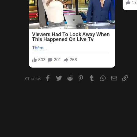
Facebook
Twitter
Reddit
Pinterest
Tumblr
WhatsApp
Email
Lin
Chia sẻ: