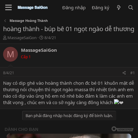
Đăng nhập
Đăng ký
Massage Hoàng Thành
hoàng thành - búp bê 01 ngọt ngào dễ thương
T
N
MassageSaiGon
8/4/21
h
g
r
à
MassageSaiGon
M
e
y
Cấp 1
a
g
d
ử
s
i
8/4/21
#1
t
a
Nay có dịp ghé vào hoàng thành chọn đc bé 01 khuôn mặt dễ
r
thương nói chuyện thì ngọt ngào massa thì nhiệt tình anh em
t
nào có dịp vào ủng hộ em nó nhé bảo đảm k làm các anh em
e
thất vọng , chúc em và co sở ngày càng đông khách
r
Bạn phải đăng nhập hoặc đăng ký để bình luận.