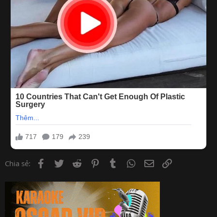
Facebook
Twitter
Reddit
Pinterest
Tumblr
WhatsApp
Email
Link
Chia sẻ: