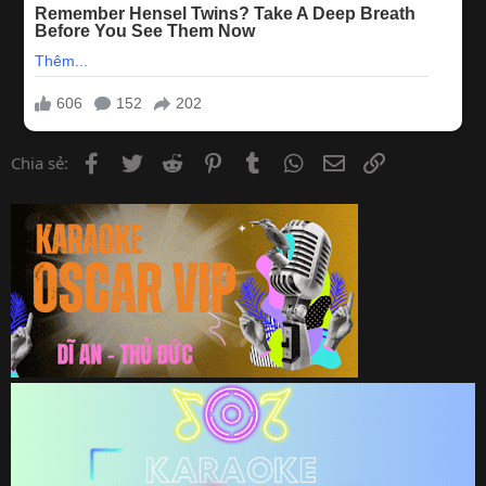
Facebook
Twitter
Reddit
Pinterest
Tumblr
WhatsApp
Email
Link
Chia sẻ: