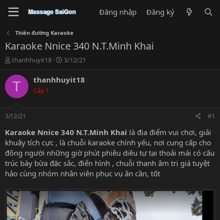
Đăng nhập
Đăng ký
Thiên đường Karaoke
Karaoke Nnice 340 N.T.Minh Khai
T
N
thanhhuyit18
3/12/21
h
g
r
à
thanhhuyit18
T
e
y
Cấp 1
a
g
d
ử
s
i
3/12/21
#1
t
a
Karaoke Nnice 340 N.T.Minh Khai
là địa điểm vui chơi, giải
r
khuây tích cực , là chuỗi karaoke chính yếu, nơi cung cấp cho
t
đông người những giờ phút phiêu diêu tự tại thoải mái có cấu
e
trúc bày bừa đặc sắc, điển hình , chuỗi thanh âm trị giá tuyệt
r
hảo cùng nhóm nhân viên phục vụ ân cần, tốt