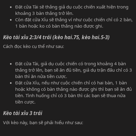
Đặt cửa Tài sẽ thắng giả dụ cuộc chiến xuất hiện trong
khoảng 3 bàn thắng trở lên.
Còn đặt cửa Xỉu sẽ thắng ví như cuộc chiến chỉ có 2 bàn,
1 bàn hoặc ko có bàn thắng nào được ghi.
Kèo tài xỉu 2:3/4 trái (kèo hai.75, kèo hai.5-3)
Cách đọc kèo cụ thể như sau:
Đặt cửa Tài, giả dụ cuộc chiến có trong khoảng 4 bàn
thắng trở lên, bạn sẽ ăn đủ tiền, giả dụ trận đấu chỉ có 3
bàn thì ăn nửa tiền cược.
Đặt cửa Xỉu, nếu như cuộc chiến chỉ có hai bàn, 1 bàn
hoặc không có bàn thắng nào được ghi thì bạn sẽ ăn đủ
tiền. Tình huống chỉ có 3 bàn thì các bạn sẽ thua nửa
tiền cược.
Kèo tài xỉu 3 trái
Với kèo này, bạn sẽ phải hiểu như sau: