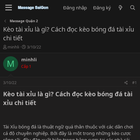
Đăng nhập
Đăng ký
Massage Quận 2
Kèo tài xỉu là gì? Cách đọc kèo bóng đá tài xỉu
chi tiết
T
N
minhli
3/10/22
h
g
r
à
minhli
M
e
y
Cấp 1
a
g
d
ử
s
i
3/10/22
#1
t
a
Kèo tài xỉu là gì? Cách đọc kèo bóng đá tài
r
xỉu chi tiết​
t
e
r
Tài Xỉu bóng đá là thuật ngữ quá thân thuộc với các dân chơi
cá độ chuyên nghiệp. Bởi đây là một trong những kèo cược
rộng rãi, đều đặn xuất hiện trong bảng cược tại các nhà cái