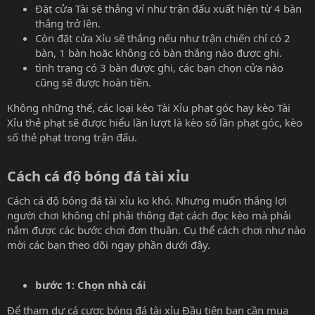
Đặt cửa Tài sẽ thắng ví như trận đấu xuất hiện từ 4 bàn
thắng trở lên.
Còn đặt cửa Xỉu sẽ thắng nếu như trận chiến chỉ có 2
bàn, 1 bàn hoặc không có bàn thắng nào được ghi.
tình trạng có 3 bàn được ghi, các bạn chọn cửa nào
cũng sẽ được hoàn tiền.
Không những thế, các loại kèo Tài Xỉu phạt góc hay kèo Tài
Xỉu thẻ phạt sẽ được hiểu lần lượt là kèo số lần phạt góc, kèo
số thẻ phạt trong trận đấu.
Cách cá độ bóng đá tài xỉu​
Cách cá độ bóng đá tài xỉu ko khó. Nhưng muốn thắng lợi
người chơi không chỉ phải thông đạt cách đọc kèo mà phải
nắm được các bước chơi đơn thuần. Cụ thể cách chơi như nào
mời các bạn theo dõi ngay phần dưới đây.
bước 1: Chọn nhà cái
Để tham dự cá cược bóng đá tài xỉu Đầu tiên bạn cần mua