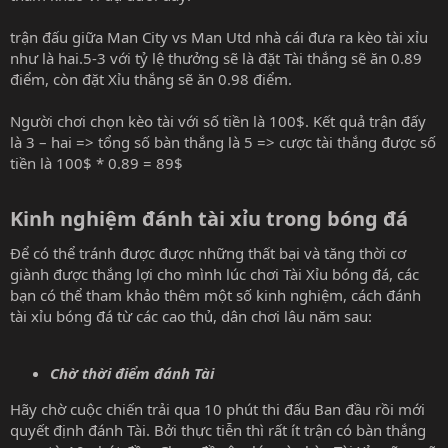
trận đấu giữa Man City vs Man Utd nhà cái đưa ra kèo tài xỉu
như là hai.5-3 với tỷ lệ thưởng sẽ là đặt Tài thắng sẽ ăn 0.89
điểm, còn đặt Xỉu thắng sẽ ăn 0.98 điểm.
Người chơi chọn kèo tài với số tiền là 100$. Kết quả trận đấy
là 3 – hai => tổng số bàn thắng là 5 => cược tài thắng được số
tiền là 100$ * 0.89 = 89$
Kinh nghiệm đánh tài xỉu trong bóng đá​
Để có thể tránh được được những thất bại và tăng thời cơ
giành được thắng lợi cho mình lúc chơi Tài Xỉu bóng đá, các
bạn có thể tham khảo thêm một số kinh nghiệm, cách đánh
tài xỉu bóng đá từ các cao thủ, dân chơi lâu năm sau:
Chờ thời điểm đánh Tài
Hãy chờ cuộc chiến trải qua 10 phút thi đấu Ban đầu rồi mới
quyết định đánh Tài. Bởi thực tiễn thì rất ít trận có bàn thắng