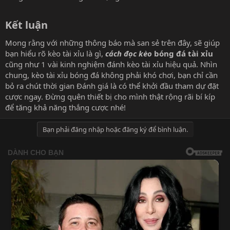
Kết luận​
Mong rằng với những thông báo mà san sẻ trên đây, sẽ giúp
bạn hiểu rõ kèo tài xỉu là gì,
cách đọc kèo
bóng đá tài xỉu
cũng như 1 vài kinh nghiệm đánh kèo tài xỉu hiệu quả. Nhìn
chung, kèo tài xỉu bóng đá không phải khó chơi, bạn chỉ cần
bỏ ra chút thời gian Đánh giá là có thể khởi đầu tham dự đặt
cược ngay. Đừng quên thiết bị cho mình thật rộng rãi bí kíp
để tăng khả năng thắng cược nhé!
Bạn phải đăng nhập hoặc đăng ký để bình luận.