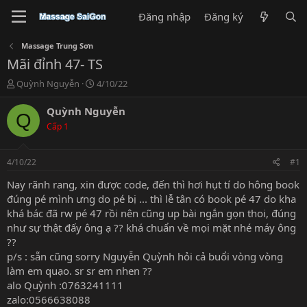
Đăng nhập
Đăng ký
Massage Trung Sơn
Mãi đỉnh 47- TS
T
N
Quỳnh Nguyễn
4/10/22
h
g
r
à
Quỳnh Nguyễn
Q
e
y
Cấp 1
a
g
d
ử
s
i
4/10/22
#1
t
a
Nay rãnh rang, xin được code, đến thì hơi hụt tí do hông book
r
đúng pé mình ưng do pé bị ... thì lễ tân có book pé 47 do kha
t
khá bác đã rw pé 47 rồi nên cũng up bài ngắn gọn thoi, đúng
e
như sự thật đấy ông ạ ?? khá chuẩn về mọi mặt nhé máy ông
r
??
p/s : sẵn cũng sorry Nguyễn Quỳnh hỏi cả buổi vòng vòng
làm em quạo. sr sr em nhen ??
alo Quỳnh :0763241111
zalo:0566638088