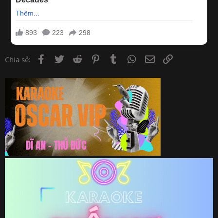
Facebook
Twitter
Reddit
Pinterest
Tumblr
WhatsApp
Email
Link
Chia sẻ: