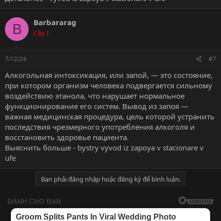
Barbararag
B
Cấp 1
7/12/24
#7
Алкогольная интоксикация, или запой, — это состояние,
при котором организм человека подвергается сильному
воздействию этанола, что нарушает нормальное
функционирование его систем. Вывод из запоя —
важная медицинская процедура, цель которой устранить
последствия чрезмерного употребления алкоголя и
восстановить здоровье пациента.
Выяснить больше -
bystry vyvod iz zapoya v stacionare v
ufe
Bạn phải đăng nhập hoặc đăng ký để bình luận.