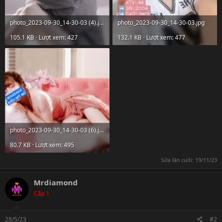
photo_2023-09-30_14-30-03 (4).jpg
photo_2023-09-30_14-30-03.jpg
105.1 KB · Lượt xem: 427
132.1 KB · Lượt xem: 477
photo_2023-09-30_14-30-03 (6).jpg
80.7 KB · Lượt xem: 495
Sửa lần cuối:
19/11/23
Mrdiamond
Cấp 1
28/5/23
#2