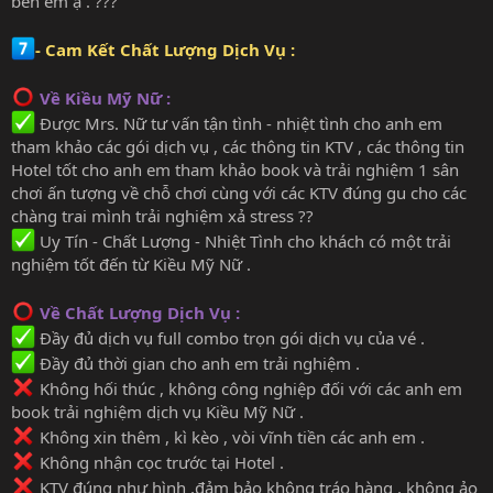
bên em ạ . ???
- Cam Kết Chất Lượng Dịch Vụ :
Về Kiều Mỹ Nữ :
Được Mrs. Nữ tư vấn tận tình - nhiệt tình cho anh em
tham khảo các gói dịch vụ , các thông tin KTV , các thông tin
Hotel tốt cho anh em tham khảo book và trải nghiệm 1 sân
chơi ấn tượng về chỗ chơi cùng với các KTV đúng gu cho các
chàng trai mình trải nghiệm xả stress ??
Uy Tín - Chất Lượng - Nhiệt Tình cho khách có một trải
nghiệm tốt đến từ Kiều Mỹ Nữ .
Về Chất Lượng Dịch Vụ :
Đầy đủ dịch vụ full combo trọn gói dịch vụ của vé .
Đầy đủ thời gian cho anh em trải nghiệm .
Không hối thúc , không công nghiệp đối với các anh em
book trải nghiệm dịch vụ Kiều Mỹ Nữ .
Không xin thêm , kì kèo , vòi vĩnh tiền các anh em .
Không nhận cọc trước tại Hotel .
KTV đúng như hình ,đảm bảo không tráo hàng , không ảo