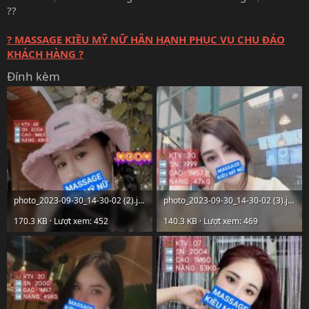
??
? MASSAGE KIỀU MỸ NỮ HÂN HẠNH PHỤC VỤ CHU ĐÁO
KHÁCH HÀNG ?
Đính kèm
photo_2023-09-30_14-30-02 (2).jpg
photo_2023-09-30_14-30-02 (3).jpg
170.3 KB · Lượt xem: 452
140.3 KB · Lượt xem: 469