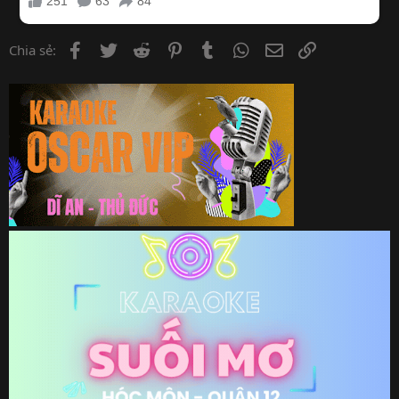
Facebook
Twitter
Reddit
Pinterest
Tumblr
WhatsApp
Email
Link
Chia sẻ: