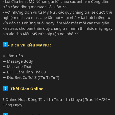
- Lời đầu tiên , Mỹ Nữ xin gửi lời chào các anh em đồng dâm
trên cộng đồng massage Sài Gòn ???
- Với những dịch vụ từ Mỹ Nữ , các quý chàng trai sẽ được trải
nghiệm dịch vụ massage tận nơi + tại nhà + tại hotel riêng tư
kín đáo sau những buổi ngày làm việc mệt mõi cần thư giãn
xả stress cho bản thân quý chàng trai mình thì nhấc máy ngay
alo alo cho Kiều Mỹ Nữ ship tận nơi nhé ???
- Dịch Vụ Kiều Mỹ Nữ :
➡ Tắm Tiên
➡ Massage Body
➡ Massage Thai
➡ BJ HJ Làm Tình Thế 69
➡ Đặc Biệt Có Tới Z (?
Tò Tí Te
?)
- Thời Gian Online :
? Online Hoạt Động Từ : 11h Trưa - 1h Khuya ( Trực 14H/24H
Hằng Ngày )