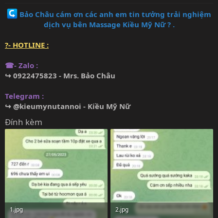
Bảo Châu cám ơn các anh em tin tưởng trải nghiệm
dịch vụ bên Massage Kiều Mỹ Nữ ? .
?- HOTLINE :
☎- Zalo :
↪ 0922475823 - Mrs. Bảo Châu
Telegram :
↪ @kieumynutannoi - Kiều Mỹ Nữ
Đính kèm
1.jpg
2.jpg