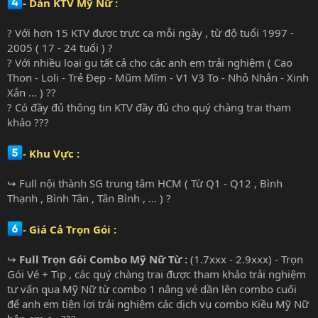
- Dàn KTV Mỹ Nữ :
? Với hơn 15 KTV được trực ca mỗi ngày , từ độ tuổi 1997 -
2005 ( 17 - 24 tuổi ) ?
? Với nhiều loại gu tất cả cho các anh em trải nghiệm ( Cao
Thon - Loli - Trẻ Đẹp - Mũm Mĩm - V1 V3 To - Nhỏ Nhắn - Xinh
Xắn ... ) ??
? Có đầy đủ thông tin KTV đầy đủ cho quý chàng trai tham
khảo ???
- Khu Vực :
↪ Full nội thành SG trung tâm HCM ( Từ Q1 - Q12 , Bình
Thạnh , Bình Tân , Tân Bình , ... ) ?
- Giá Cả Trọn Gói :
↪
Full Trọn Gói Combo Mỹ Nữ Từ :
(1.7xxx - 2.9xxx) - Trọn
Gói Vé + Tip , các quý chàng trai được tham khảo trải nghiệm
tư vấn qua Mỹ Nữ từ combo 1 nâng vé dần lên combo cuối
để anh em tiện lợi trải nghiệm các dịch vụ combo Kiều Mỹ Nữ