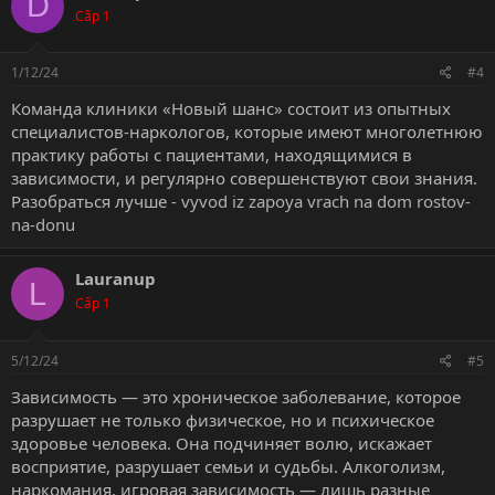
D
Cấp 1
1/12/24
#4
Команда клиники «Новый шанс» состоит из опытных
специалистов-наркологов, которые имеют многолетнюю
практику работы с пациентами, находящимися в
зависимости, и регулярно совершенствуют свои знания.
Разобраться лучше -
vyvod iz zapoya vrach na dom rostov-
na-donu
Lauranup
L
Cấp 1
5/12/24
#5
Зависимость — это хроническое заболевание, которое
разрушает не только физическое, но и психическое
здоровье человека. Она подчиняет волю, искажает
восприятие, разрушает семьи и судьбы. Алкоголизм,
наркомания, игровая зависимость — лишь разные