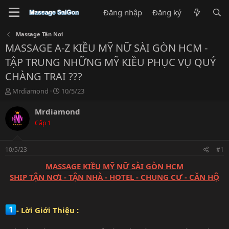
Đăng nhập
Đăng ký
Massage Tận Nơi
MASSAGE A-Z KIỀU MỸ NỮ SÀI GÒN HCM -
TẬP TRUNG NHỮNG MỸ KIỀU PHỤC VỤ QUÝ
CHÀNG TRAI ???
T
N
Mrdiamond
10/5/23
h
g
r
à
Mrdiamond
e
y
Cấp 1
a
g
d
ử
s
i
10/5/23
#1
t
a
MASSAGE KIỀU MỸ NỮ SÀI GÒN HCM
r
SHIP TẬN NƠI - TẬN NHÀ - HOTEL - CHUNG CƯ - CĂN HỘ
t
e
r
- Lời Giới Thiệu :