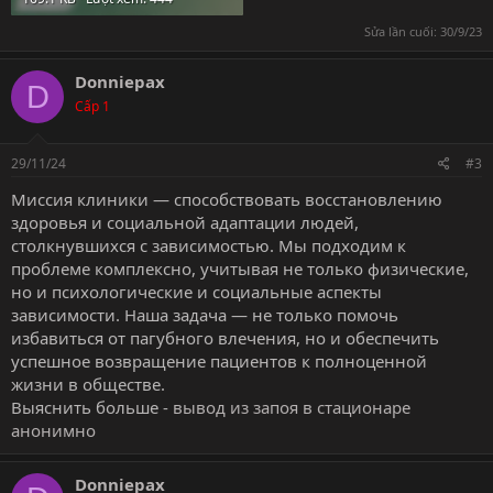
Sửa lần cuối:
30/9/23
Donniepax
D
Cấp 1
29/11/24
#3
Миссия клиники — способствовать восстановлению
здоровья и социальной адаптации людей,
столкнувшихся с зависимостью. Мы подходим к
проблеме комплексно, учитывая не только физические,
но и психологические и социальные аспекты
зависимости. Наша задача — не только помочь
избавиться от пагубного влечения, но и обеспечить
успешное возвращение пациентов к полноценной
жизни в обществе.
Выяснить больше -
вывод из запоя в стационаре
анонимно
Donniepax