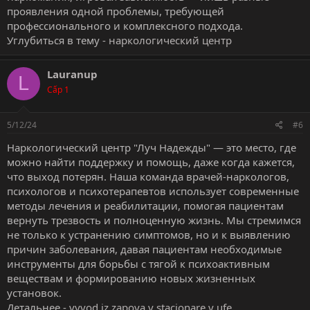
проявления одной проблемы, требующей
профессионального и комплексного подхода.
Углубиться в тему -
наркологический центр
Lauranup
L
Cấp 1
5/12/24
#6
Наркологический центр "Луч Надежды" — это место, где
можно найти поддержку и помощь, даже когда кажется,
что выход потерян. Наша команда врачей-наркологов,
психологов и психотерапевтов использует современные
методы лечения и реабилитации, помогая пациентам
вернуть трезвость и полноценную жизнь. Мы стремимся
не только к устранению симптомов, но и к выявлению
причин заболевания, давая пациентам необходимые
инструменты для борьбы с тягой к психоактивным
веществам и формированию новых жизненных
установок.
Детальнее -
vyvod iz zapoya v stacionare v ufe