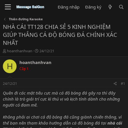
Đăng nhập
Đăng ký
Thiên đường Karaoke
NHÀ CÁI TT128 CHIA SẺ 5 KINH NGHIỆM
GIÚP THẮNG CÁ ĐỘ BÓNG ĐÁ CHÍNH XÁC
NHẤT
T
N
hoanthanhvan
24/12/21
h
g
r
à
hoanthanhvan
H
e
y
Cấp 1
a
g
d
ử
s
i
24/12/21
#1
t
a
Quên đi các mặt tiêu cực mà cá độ bóng đá gây ra thì đây
r
chính là trò giải trí cực kì thú vị và kịch tính dành cho những
t
người có đam mê.
e
r
Không phải ai chơi cá độ bóng đá cũng giành chiến thắng, vì
thế bạn nên tham khảo hướng dẫn cá độ bóng đá tại
nhà cái