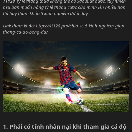
TT128
, tỷ lệ thắng thua không thể đo xác suất được, tuy nhiên
nếu bạn muốn nâng tỷ lệ thắng cược của mình lên nhiều hơn
thì hãy tham khảo 5 kinh nghiệm dưới đây.
Link tham khảo:
https://tt128.pro/chia-se-5-kinh-nghiem-giup-
thang-ca-do-bong-da/
1. Phải có tính nhẫn nại khi tham gia cá độ​