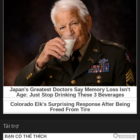
Tài trợ