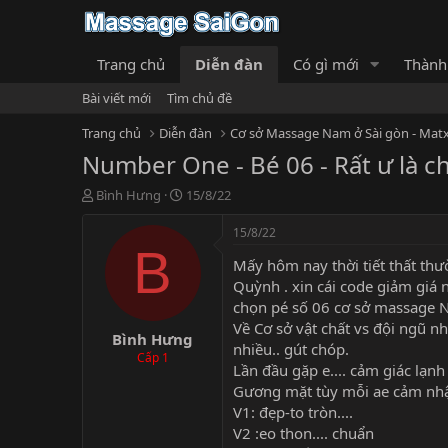
Trang chủ
Diễn đàn
Có gì mới
Thành
Bài viết mới
Tìm chủ đề
Trang chủ
Diễn đàn
Cơ sở Massage Nam ở Sài gòn - Matx
Number One - Bé 06 - Rất ư là c
T
N
Bình Hưng
15/8/22
h
g
r
à
15/8/22
e
y
B
Mấy hôm nay thời tiết thất thư
a
g
d
ử
Quỳnh . xin cái code giảm giá n
s
i
chọn pé số 06 cơ sở massage No
t
Về Cơ sở vật chất vs đội ngũ nh
Bình Hưng
a
nhiều.. gút chóp.
r
Cấp 1
Lần đầu gặp e.... cảm giác lạn
t
Gương mặt tùy mỗi ae cảm nhận..
e
r
V1: đẹp-to tròn....
V2 :eo thon.... chuẩn