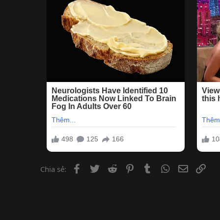
Facebook
Twitter
Reddit
Pinterest
Tumblr
WhatsApp
Email
Lin
Chia sẻ: