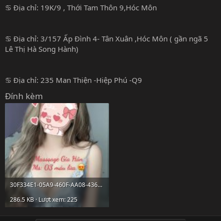
♋️ Địa chỉ: 19K/9 , Thới Tam Thôn 9,Hóc Môn
♋️ Địa chỉ: 3/157 Ấp Đình 4- Tân Xuân ,Hóc Môn ( gần ngã 5
Lê Thị Hà Song Hành)
♋️ Địa chỉ: 235 Man Thiện -Hiệp Phú -Q9
Đính kèm
30F334E1-05A9-460F-AA08-436266C80CA4.jpeg
286.5 KB · Lượt xem: 225