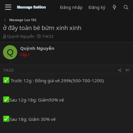
Đăng nhập
Đăng ký
Massage Lux 152
ở đây toàn bé bứm xinh xinh
T
N
Quỳnh Nguyễn
7/4/23
h
g
r
à
Quỳnh Nguyễn
Q
e
y
Cấp 1
a
g
d
ử
s
i
7/4/23
#1
t
a
Trước 12g : Đồng giá vé 299k(500-700-1200)
r
t
e
Sau 12g-18g: Giảm50% vé
r
Sau 18g: Giảm 30% vé