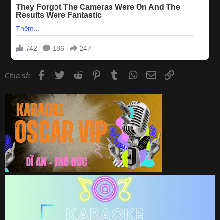
Facebook
Twitter
Reddit
Pinterest
Tumblr
WhatsApp
Email
Link
Chia sẻ: