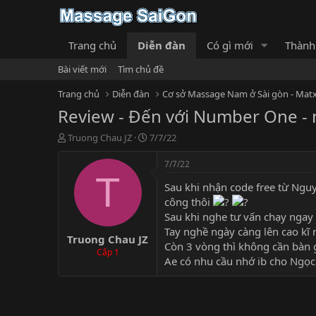
Trang chủ
Diễn đàn
Có gì mới
Thành
Bài viết mới
Tìm chủ đề
Trang chủ
Diễn đàn
Cơ sở Massage Nam ở Sài gòn - Matx
Review - Đến với Number One - 
T
N
Truong Chau JZ
7/7/22
h
g
r
à
7/7/22
e
y
T
Sau khi nhận code free từ Ngu
a
g
d
ử
công thôi
s
i
Sau khi nghe tư vấn chạy nga
t
Tay nghề ngày càng lên cao kĩ
Truong Chau JZ
a
Còn 3 vòng thì không cần bàn 
r
Cấp 1
Ae có nhu cầu nhớ ib cho
Ngọc
t
e
r