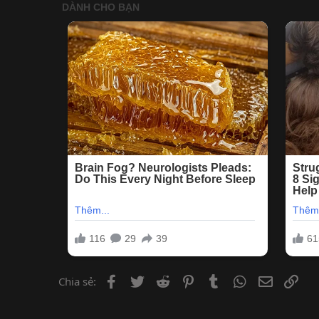
Facebook
Twitter
Reddit
Pinterest
Tumblr
WhatsApp
Email
Lin
Chia sẻ: