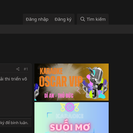
Đăng nhập
Đăng ký
Tìm kiếm
#1
 thi triển võ
ký để bình luận.