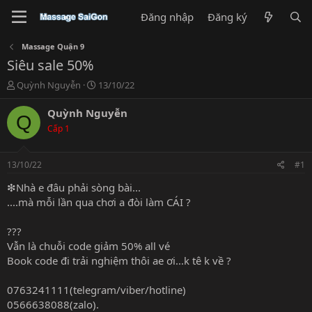
Đăng nhập
Đăng ký
Massage Quận 9
Siêu sale 50%
T
N
Quỳnh Nguyễn
13/10/22
h
g
r
à
Quỳnh Nguyễn
Q
e
y
Cấp 1
a
g
d
ử
s
i
13/10/22
#1
t
a
❇Nhà e đâu phải sòng bài...
r
....mà mỗi lần qua chơi a đòi làm CÁI ?
t
e
???
r
Vẫn là chuỗi code giảm 50% all vé
Book code đi trải nghiệm thôi ae ơi...k tê k về ?
0763241111(telegram/viber/hotline)
0566638088(zalo).