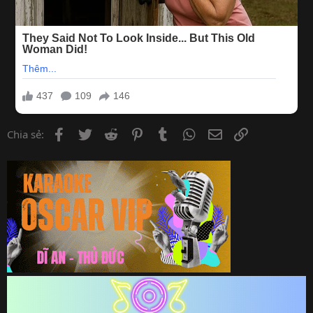
Facebook
Twitter
Reddit
Pinterest
Tumblr
WhatsApp
Email
Link
Chia sẻ: