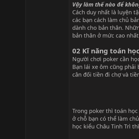
Vậy làm thế nào để không 
Cách duy nhất là luyện t
các bạn cách làm chủ bả
dành cho bản thân. Nhữn
bản thân ở mức cao nhất
02 Kĩ năng toán họ
Người chơi poker cần học
Bạn lái xe ôm cũng phải b
cân đối tiền đi chợ và t
Trong poker thì toán học
ở chỗ bạn có thể làm chủ
học kiểu Châu Tinh Trì th