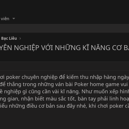
 viên
 Bạc Liêu
UYÊN NGHIỆP VỚI NHỮNG KĨ NĂNG CƠ 
chơi poker chuyên nghiệp để kiếm thu nhập hàng ngà
ể thắng trong những ván bài Poker home game vui 
hề nghiệp gì cũng cần vài kĩ năng. Như muốn xếp hìn
ng gian, nhận biết màu sắc tốt, bàn tay phải linh hoạ
iểu những điều cơ bản sau đây nhé, khi chơi poker 