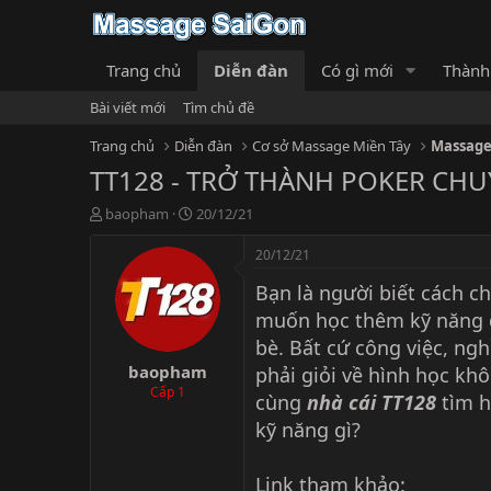
Trang chủ
Diễn đàn
Có gì mới
Thành
Bài viết mới
Tìm chủ đề
Trang chủ
Diễn đàn
Cơ sở Massage Miền Tây
Massage
TT128 - TRỞ THÀNH POKER CH
T
N
baopham
20/12/21
h
g
r
à
20/12/21
e
y
Bạn là người biết cách 
a
g
d
ử
muốn học thêm kỹ năng đ
s
i
bè. Bất cứ công việc, ng
t
baopham
a
phải giỏi về hình học khô
r
Cấp 1
cùng
nhà cái TT128
tìm h
t
kỹ năng gì?
e
r
Link tham khảo: