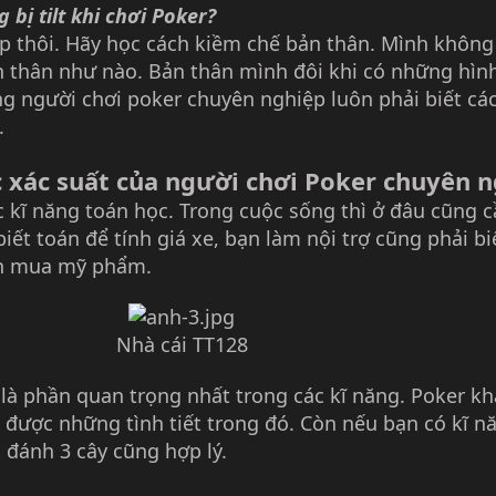
bị tilt khi chơi Poker?
ập thôi. Hãy học cách kiềm chế bản thân. Mình không
n thân như nào. Bản thân mình đôi khi có những hìn
g người chơi poker chuyên nghiệp luôn phải biết cá
.
c xác suất của người chơi Poker chuyên 
 kĩ năng toán học. Trong cuộc sống thì ở đâu cũng c
iết toán để tính giá xe, bạn làm nội trợ cũng phải bi
iền mua mỹ phẩm.
Nhà cái TT128
 là phần quan trọng nhất trong các kĩ năng. Poker kh
 được những tình tiết trong đó. Còn nếu bạn có kĩ n
ì đánh 3 cây cũng hợp lý.