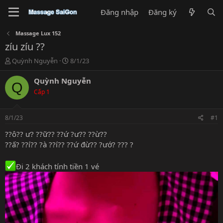
Đăng nhập
Đăng ký
Massage Lux 152
zíu zíu ??
T
N
Quỳnh Nguyễn
8/1/23
h
g
r
à
Quỳnh Nguyễn
Q
e
y
Cấp 1
a
g
d
ử
s
i
8/1/23
#1
t
a
??ô?? ư? ??ữ?? ??ứ ?ư?? ??ừ??
r
??ấ? ??í?? ?à ??í?? ??ứ đừ?? ?ướ? ??? ?
t
e
Đi 2 khách tính tiền 1 vé
r