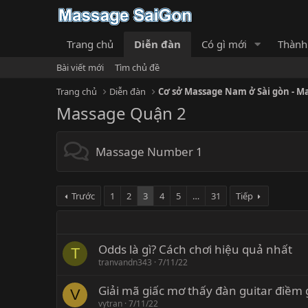
Trang chủ
Diễn đàn
Có gì mới
Thành
Bài viết mới
Tìm chủ đề
Trang chủ
Diễn đàn
Cơ sở Massage Nam ở Sài gòn - M
Massage Quận 2
Massage Number 1
Trước
1
2
3
4
5
…
31
Tiếp
Odds là gì? Cách chơi hiệu quả nhất
T
tranvandn343
7/11/22
Giải mã giấc mơ thấy đàn guitar điềm 
V
vytran
7/11/22