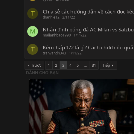
Chia sẻ các hướng dẫn về cách đọc kè
T
thanhle12
2/11/22
Nhận định bóng đá AC Milan vs Salzb
M
maiianhbao1990
1/11/22
Kèo chấp 1/2 là gì? Cách chơi hiệu quả
T
tranvandn343
1/11/22
Trước
1
2
3
4
5
…
31
Tiếp