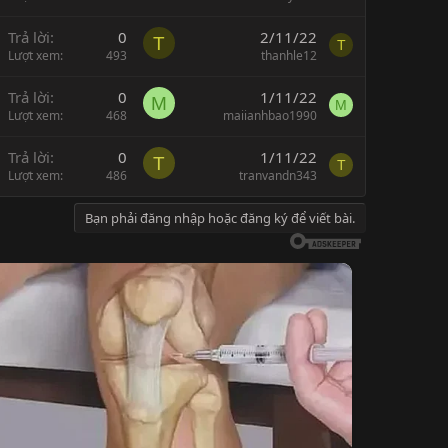
Trả lời
0
2/11/22
T
T
Lượt xem
493
thanhle12
Trả lời
0
1/11/22
M
M
Lượt xem
468
maiianhbao1990
Trả lời
0
1/11/22
T
T
Lượt xem
486
tranvandn343
Bạn phải đăng nhập hoặc đăng ký để viết bài.