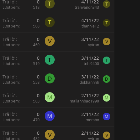
Trả lời
0
4/11/22
T
T
Lượt xem
518
tranvandn343
Trả lời
0
4/11/22
T
T
Lượt xem
508
thanhle12
Trả lời
0
3/11/22
V
V
Lượt xem
469
vytran
Trả lời
0
3/11/22
T
T
Lượt xem
519
tnhi9400
Trả lời
0
3/11/22
D
D
Lượt xem
558
dokhannhh
Trả lời
0
2/11/22
M
M
Lượt xem
503
maiianhbao1990
Trả lời
0
2/11/22
M
M
Lượt xem
470
membo
Trả lời
0
2/11/22
V
V
Lượt xem
482
vytran