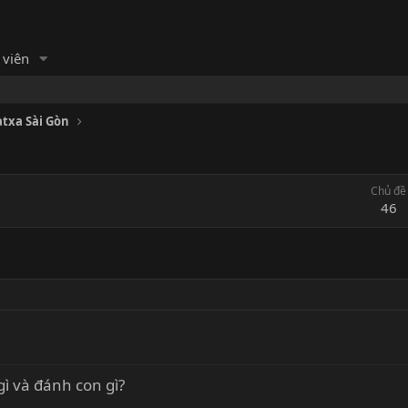
 viên
atxa Sài Gòn
Chủ đề
46
gì và đánh con gì?