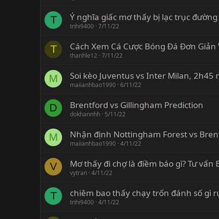
Ý nghĩa giấc mơ thấy bị lạc trục đường
T
tnhi9400
7/11/22
Cách Xem Cá Cược Bóng Đá Đơn Giản
T
thanhle12
7/11/22
Soi kèo Juventus vs Inter Milan, 2h45
M
maiianhbao1990
6/11/22
Brentford vs Gillingham Prediction
D
dokhannhh
5/11/22
Nhận định Nottingham Forest vs Bren
M
maiianhbao1990
4/11/22
Mơ thấy đi chợ là điềm báo gì? Tư vấ
V
vytran
4/11/22
chiêm bao thấy chạy trốn đánh số gì r
T
tnhi9400
4/11/22