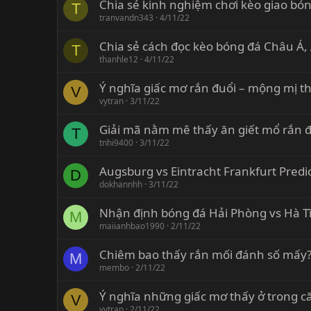
Chia sẻ kinh nghiệm chơi kèo giao bón
T
tranvandn343
4/11/22
Chia sẻ cách đọc kèo bóng đá Châu Á, 
T
thanhle12
4/11/22
Ý nghĩa giấc mơ rắn đuổi – mộng mị th
V
vytran
3/11/22
Giải mã nằm mê thấy ăn giết mổ rắn đ
T
tnhi9400
3/11/22
Augsburg vs Eintracht Frankfurt Predi
D
dokhannhh
3/11/22
Nhận định bóng đá Hải Phòng vs Hà T
M
maiianhbao1990
2/11/22
Chiêm bao thấy rắn mối đánh số mấy? 
M
membo
2/11/22
Ý nghĩa những giấc mơ thấy ở trong că
V
vytran
2/11/22