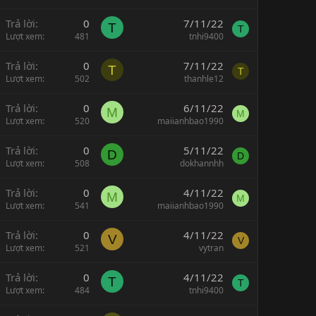
Trả lời
0
7/11/22
T
T
Lượt xem
481
tnhi9400
Trả lời
0
7/11/22
T
T
Lượt xem
502
thanhle12
Trả lời
0
6/11/22
M
M
Lượt xem
520
maiianhbao1990
Trả lời
0
5/11/22
D
D
Lượt xem
508
dokhannhh
Trả lời
0
4/11/22
M
M
Lượt xem
541
maiianhbao1990
Trả lời
0
4/11/22
V
V
Lượt xem
521
vytran
Trả lời
0
4/11/22
T
T
Lượt xem
484
tnhi9400