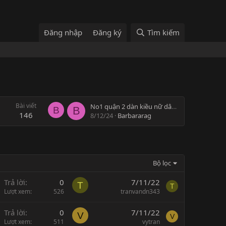
Đăng nhập
Đăng ký
Tìm kiếm
Bài viết
No1 quận 2 dàn kiều nữ dâm đãng
B
B
146
8/12/24
Barbararag
Bộ lọc
Trả lời
0
7/11/22
T
T
Lượt xem
526
tranvandn343
Trả lời
0
7/11/22
V
V
Lượt xem
511
vytran