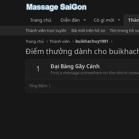
Trang chủ
Diễn đàn
Có gì mới
Thàn
Thành viên trực tuyến
Bài mới trên hồ sơ
Tìm trong hồ s
Trang chủ
Thành viên
buikhachuy1991
Điểm thưởng dành cho buikhac
Đại Bàng Gãy Cánh
1
Post a message somewhere on the site to receive
Tổng điểm: 1