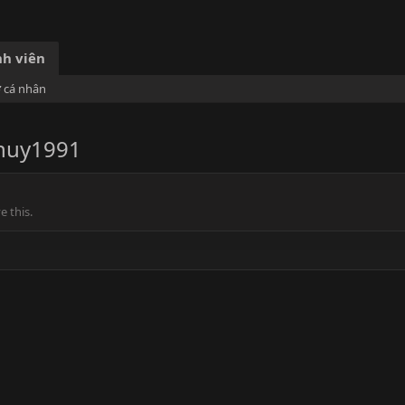
h viên
ơ cá nhân
huy1991
 this.